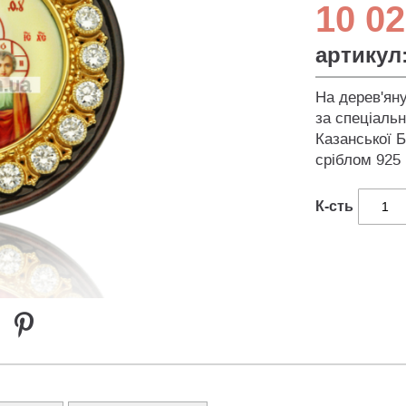
10 02
артикул
На дерев'ян
за спеціаль
Казанської Б
сріблом 925 
К-сть