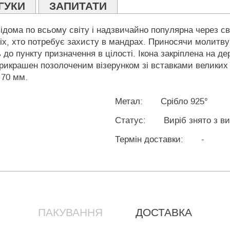
ГУКИ
ЗАПИТАТИ
відома по всьому світу і надзвичайно популярна через с
сіх, хто потребує захисту в мандрах. Приносячи молитву
до пункту призначення в цілості. Ікона закріплена на де
 прикрашен позолоченим візерунком зі вставками великих 
 70 мм.
Метал:
Срібло 925°
Статус:
Виріб знято з в
Термін доставки:
-
ПАКУВАННЯ
ДОСТАВКА