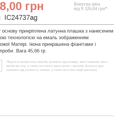
8,00 грн
Бонусна ціна
від 9 326,04 грн*
:
IC24737ag
у основу прикріплена латунна плашка з нанесеним
ною технологією на емаль зображенням
ожої Матері. Ікона прикрашена фіанітами і
проби. Вага 45,66 гр.
*Вартість конкретного виробу залежить від розміру, якості каменів, ваги і
проби металу, а також поточного курсу валют і металів. Бонусна ціна
залежить від особистої знижки, а також поточних акцій магазину.