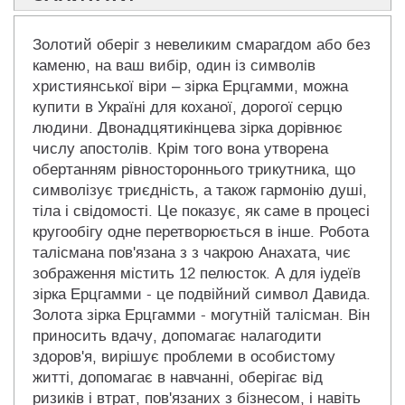
Золотий оберіг з невеликим смарагдом або без
каменю, на ваш вибір, один із символів
християнської віри – зірка Ерцгамми, можна
купити в Україні для коханої, дорогої серцю
людини. Двонадцятикінцева зірка дорівнює
числу апостолів. Крім того вона утворена
обертанням рівностороннього трикутника, що
символізує триєдність, а також гармонію душі,
тіла і свідомості. Це показує, як саме в процесі
кругообігу одне перетворюється в інше. Робота
талісмана пов'язана з з чакрою Анахата, чиє
зображення містить 12 пелюсток. А для іудеїв
зірка Ерцгамми - це подвійний символ Давида.
Золота зірка Ерцгамми - могутній талісман. Він
приносить вдачу, допомагає налагодити
здоров'я, вирішує проблеми в особистому
житті, допомагає в навчанні, оберігає від
ризиків і втрат, пов'язаних з бізнесом, і навіть