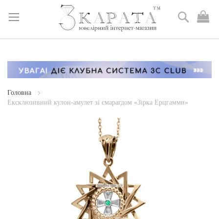
Пошук
М
к
Skip
to
Content
Головна
Ексклюзивний кулон-амулет зі смарагдом «Зірка Ерцгамми»