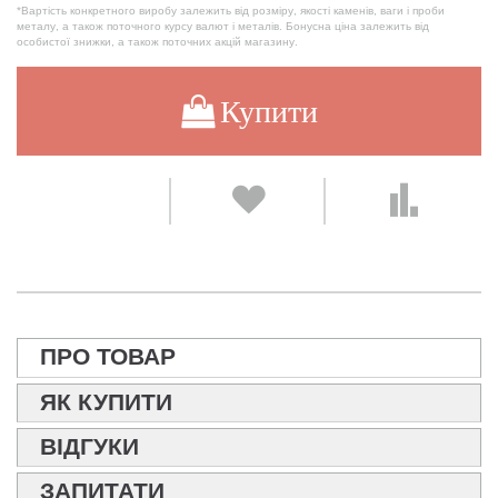
*Вартість конкретного виробу залежить від розміру, якості каменів, ваги і проби
металу, а також поточного курсу валют і металів. Бонусна ціна залежить від
особистої знижки, а також поточних акцій магазину.
Купити
ПРО ТОВАР
ЯК КУПИТИ
ВІДГУКИ
ЗАПИТАТИ