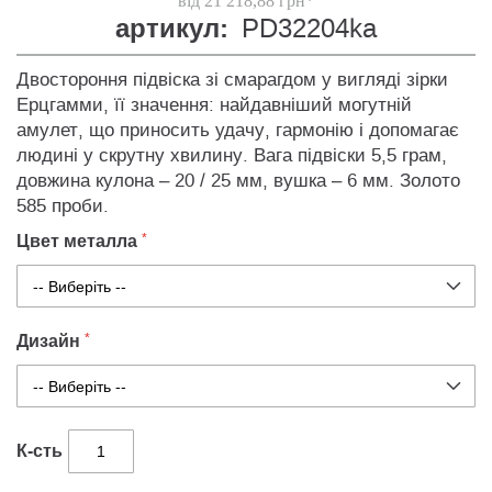
від 21 218,88 грн*
артикул:
PD32204ka
Двостороння підвіска зі смарагдом у вигляді зірки
Ерцгамми, її значення: найдавніший могутній
амулет, що приносить удачу, гармонію і допомагає
людині у скрутну хвилину. Вага підвіски 5,5 грам,
довжина кулона – 20 / 25 мм, вушка – 6 мм. Золото
585 проби.
Цвет металла
Дизайн
К-сть