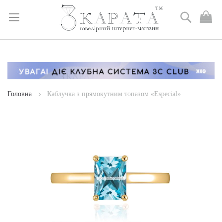
Пошук
М
к
Skip
to
Content
Головна
Каблучка з прямокутним топазом «Especial»