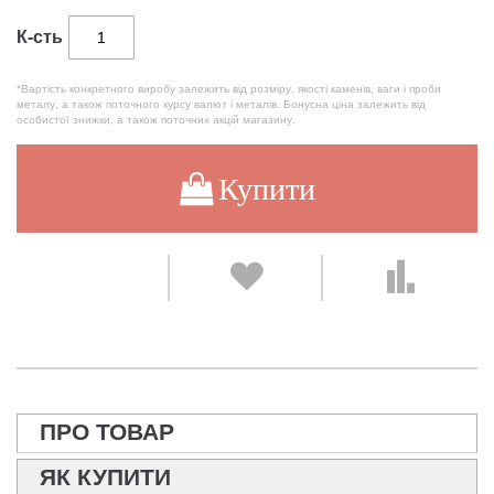
К-сть
*Вартість конкретного виробу залежить від розміру, якості каменів, ваги і проби
металу, а також поточного курсу валют і металів. Бонусна ціна залежить від
особистої знижки, а також поточних акцій магазину.
Купити
ПРО ТОВАР
ЯК КУПИТИ