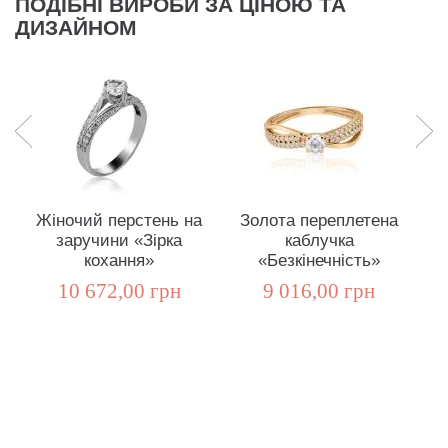
ПОДІБНІ ВИРОБИ ЗА ЦІНОЮ ТА
ДИЗАЙНОМ
Жіночий перстень на
Золота переплетена
Н
заручини «Зірка
каблучка
з
кохання»
«Безкінечність»
10 672,00 грн
9 016,00 грн