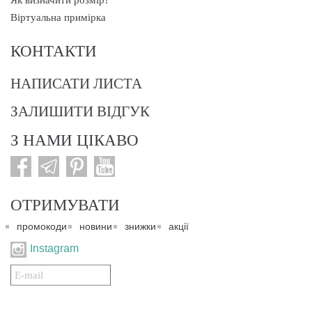
Як визначити розмір?
Віртуальна примірка
КОНТАКТИ
НАПИСАТИ ЛИСТА
ЗАЛИШИТИ ВІДГУК
З НАМИ ЦІКАВО
ОТРИМУВАТИ
промокоди
новини
знижки
акції
Instagram
Подписаться
на
нашу