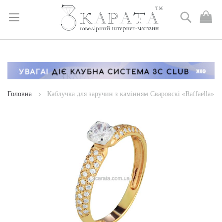
Пошук
М
к
Skip
to
Content
Головна
Каблучка для заручин з камінням Сваровскі «Raffaella»