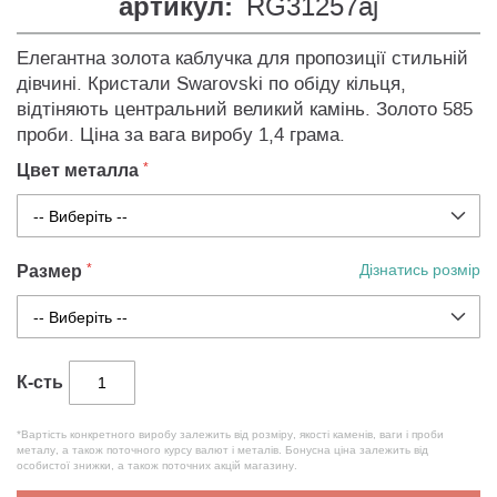
артикул:
RG31257aj
Елегантна золота каблучка для пропозиції стильній
дівчині. Кристали Swarovski по обіду кільця,
відтіняють центральний великий камінь. Золото 585
проби. Ціна за вага виробу 1,4 грама.
Цвет металла
Размер
Дізнатись розмір
К-сть
*Вартість конкретного виробу залежить від розміру, якості каменів, ваги і проби
металу, а також поточного курсу валют і металів. Бонусна ціна залежить від
особистої знижки, а також поточних акцій магазину.