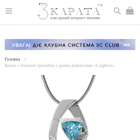
Пошук
М
к
Skip
to
Content
Головна
Кулон з топазом трильйон і двома діамантами «Leighton»