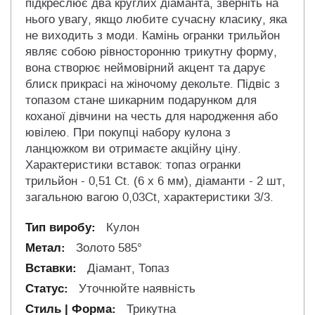
підкреслює два круглих діаманта, зверніть на
нього увагу, якщо любите сучасну класику, яка
не виходить з моди. Камінь огранки трильйон
являє собою рівносторонню трикутну форму,
вона створює неймовірний акцент та дарує
блиск прикрасі на жіночому декольте. Підвіс з
топазом стане шикарним подарунком для
коханої дівчини на честь для народження або
ювілею. При покупці набору кулона з
ланцюжком ви отримаєте акційну ціну.
Характеристики вставок: топаз огранки
трильйон - 0,51 Ct. (6 х 6 мм), діаманти - 2 шт,
загальною вагою 0,03Ct, характеристики 3/3.
Кулон
Золото 585°
Діамант, Топаз
Уточнюйте наявність
Трикутна