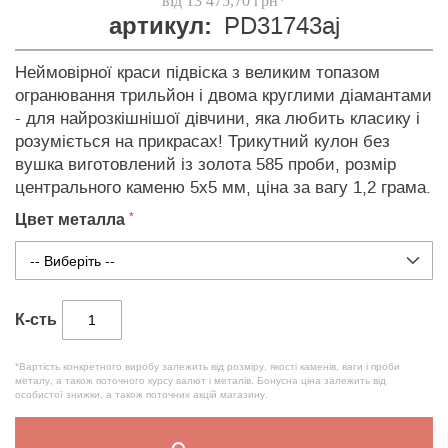
від 13 475,70 грн*
артикул:
PD31743aj
Неймовірної краси підвіска з великим топазом
огранювання трильйон і двома круглими діамантами
- для найрозкішнішої дівчини, яка любить класику і
розуміється на прикрасах! Трикутний кулон без
вушка виготовлений із золота 585 проби, розмір
центрального каменю 5х5 мм, ціна за вагу 1,2 грама.
Цвет металла
К-сть
*Вартість конкретного виробу залежить від розміру, якості каменів, ваги і проби
металу, а також поточного курсу валют і металів. Бонусна ціна залежить від
особистої знижки, а також поточних акцій магазину.