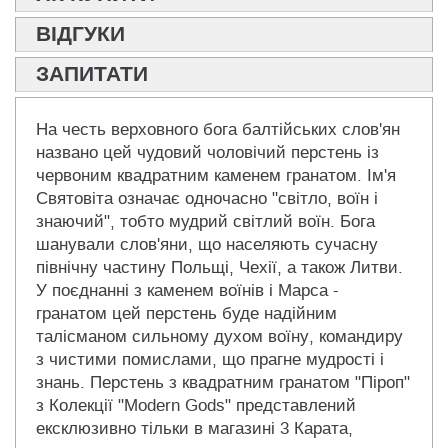
ВІДГУКИ
ЗАПИТАТИ
На честь верховного бога балтійських слов'ян
названо цей чудовий чоловічий перстень із
червоним квадратним каменем гранатом. Ім'я
Святовіта означає одночасно "світло, воїн і
знаючий", тобто мудрий світлий воїн. Бога
шанували слов'яни, що населяють сучасну
північну частину Польщі, Чехії, а також Литви.
У поєднанні з каменем воїнів і Марса -
гранатом цей перстень буде надійним
талісманом сильному духом воїну, командиру
з чистими помислами, що прагне мудрості і
знань. Перстень з квадратним гранатом "Піроп"
з Колекції "Modern Gods" представлений
ексклюзивно тільки в магазині 3 Карата,