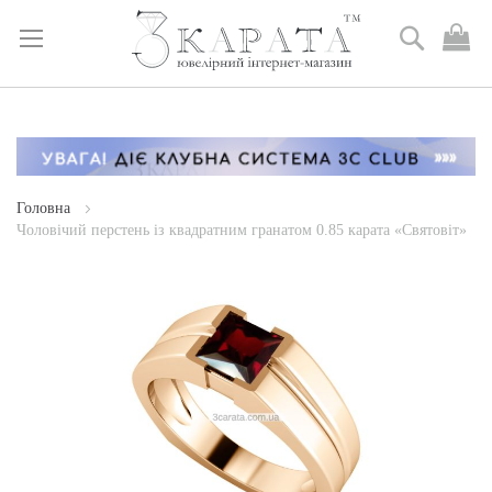
Пошук
М
к
Skip
to
Content
Головна
Чоловічий перстень із квадратним гранатом 0.85 карата «Святовіт»