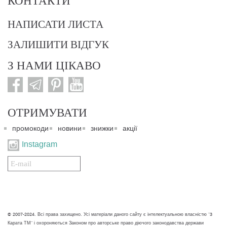
КОНТАКТИ
НАПИСАТИ ЛИСТА
ЗАЛИШИТИ ВІДГУК
З НАМИ ЦІКАВО
ОТРИМУВАТИ
промокоди
новини
знижки
акції
Instagram
Подписаться
на
нашу
рассылку:
© 2007-2024. Всі права захищено. Усі матеріали даного сайту є інтелектуальною власністю "3
Карата ТМ" і охороняються Законом про авторське право діючого законодавства держави