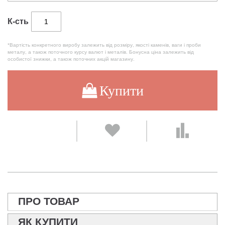
К-сть
*Вартість конкретного виробу залежить від розміру, якості каменів, ваги і проби
металу, а також поточного курсу валют і металів. Бонусна ціна залежить від
особистої знижки, а також поточних акцій магазину.
Купити
ПРО ТОВАР
ЯК КУПИТИ