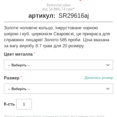
Бонусна ціна
від 54 886,74 грн*
артикул:
SR29616aj
Золоте чоловіче кольцо, інкрустоване чорною
шкірою і куб. цирконієм Сваровскі, це прикраса для
справжніх лицарів! Золото 585 проби. Ціна вказана
за вагу виробу 8.7 грам для 20 розміру.
Цвет металла
Размер
Дізнатись розмір
К-сть
*Вартість конкретного виробу залежить від розміру, якості каменів, ваги і проби