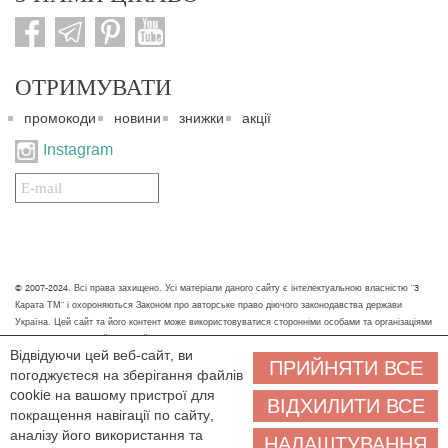
ОТРИМУВАТИ
промокоди
новини
знижки
акції
Instagram
Подписаться
на
нашу
рассылку:
© 2007-2024. Всі права захищено. Усі матеріали даного сайту є інтелектуальною власністю "3
Карата ТМ" і охороняються Законом про авторське право діючого законодавства держави
Україна. Цей сайт та його контент може використовуватися сторонніми особами та організаціями
тільки для некомерційних цілей. Будь-яке завантаження, копіювання, друк та інше використання
Відвідуючи цей веб-сайт, ви
матеріалів даного сайту для некомерційних цілей повинно супроводжуватись працюючим
ПРИЙНЯТИ ВСЕ
погоджуєтеся на зберігання файлів
посиланням або іншим зазначенням на джерело.
cookie на вашому пристрої для
ВІДХИЛИТИ ВСЕ
Ми обробляємо персональні дані (cookies, IP-адреса, місце розташування), щоб вам
покращення навігації по сайту,
було зручніше користуватися сайтом. Залишаючись на сайті, ви погоджуєтеся на
аналізу його використання та
НАЛАШТУВАННЯ
обробку персональних даних. Якщо ви не згодні, будь ласка, покиньте сайт і зв'яжіться з нами