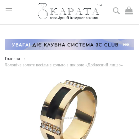
Пошук
М
к
Skip
to
Content
Головна
Чоловіче золоте весільне кольцо з шкірою «Доблесний лицар»