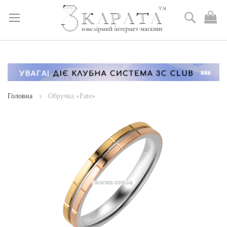
Пошук
М
к
Skip
to
Content
Головна
Обручка «Fate»