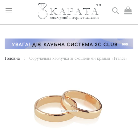
Пошук
М
к
Skip
to
Content
Головна
Обручальна каблучка зі скошеними краями «France»