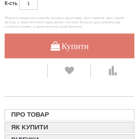
К-сть
*Вартість конкретного виробу залежить від розміру, якості каменів, ваги і проби
металу, а також поточного курсу валют і металів. Бонусна ціна залежить від
особистої знижки, а також поточних акцій магазину.
Купити
ПРО ТОВАР
ЯК КУПИТИ