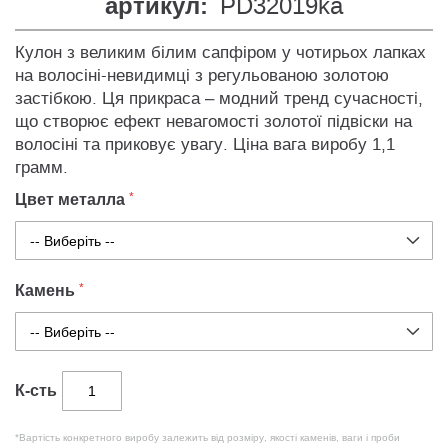
артикул:
PD32019ka
Кулон з великим білим сапфіром у чотирьох лапках
на волосіні-невидимці з регульованою золотою
застібкою. Ця прикраса – модний тренд сучасності,
що створює ефект невагомості золотої підвіски на
волосіні та приковує увагу. Ціна вага виробу 1,1
грамм.
Цвет металла
Камень
К-сть
*Вартість конкретного виробу залежить від розміру, якості каменів, ваги і проби