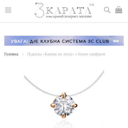
Пошук
М
к
Skip
to
Content
Головна
Підвіска «Камінь на лесці» з білим сапфіром