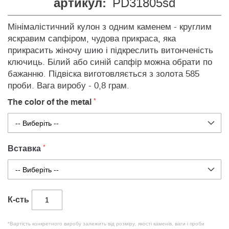
артикул:
PD31805sd
Мінімалістичний кулон з одним каменем - круглим
яскравим сапфіром, чудова прикраса, яка
прикрасить жіночу шию і підкреслить витонченість
ключиць. Білий або синій сапфір можна обрати по
бажанню. Підвіска виготовляється з золота 585
проби. Вага виробу - 0,8 грам.
The color of the metal
Вставка
К-сть
*Вартість конкретного виробу залежить від розміру, якості каменів, ваги і проби