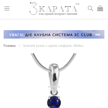
Пошук
М
к
Skip
to
Content
Головна
Золотий кулон з одним сапфіром «Retba»