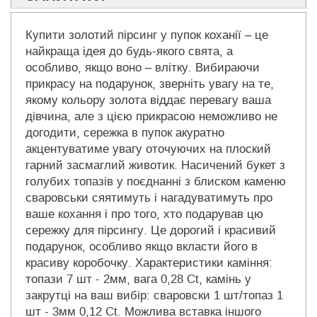
Купити золотий пірсинг у пупок коханії – це
найкраща ідея до будь-якого свята, а
особливо, якщо воно – влітку. Вибираючи
прикрасу на подарунок, зверніть увагу на те,
якому кольору золота віддає перевагу ваша
дівчина, але з цією прикрасою неможливо не
догодити, сережка в пупок акуратно
акцентуватиме увагу оточуючих на плоский
гарний засмаглий животик. Насичений букет з
голубих топазів у поєднанні з блиском каменю
сваровськи сяятимуть і нагадуватимуть про
ваше кохання і про того, хто подарував цю
сережку для пірсингу. Це дорогий і красивий
подарунок, особливо якщо вкласти його в
красиву коробочку. Характеристики каміння:
топази 7 шт - 2мм, вага 0,28 Ct, камінь у
закрутці на ваш вибір: сваровски 1 шт/топаз 1
шт - 3мм 0,12 Ct. Можлива вставка іншого