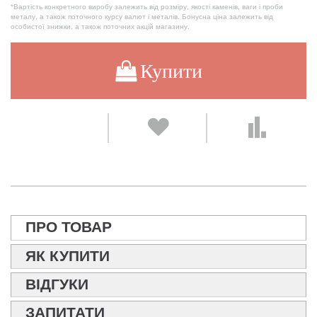
*Вартість конкретного виробу залежить від розміру, якості каменів, ваги і проби
металу, а також поточного курсу валют і металів. Бонусна ціна залежить від
особистої знижки, а також поточних акцій магазину.
Купити
ПРО ТОВАР
ЯК КУПИТИ
ВІДГУКИ
ЗАПИТАТИ