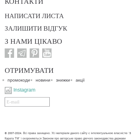
КОНТАКТИ
НАПИСАТИ ЛИСТА
ЗАЛИШИТИ ВІДГУК
З НАМИ ЦІКАВО
ОТРИМУВАТИ
промокоди
новини
знижки
акції
Instagram
Подписаться
на
нашу
рассылку:
© 2007-2024. Всі права захищено. Усі матеріали даного сайту є інтелектуальною власністю "3
Карата ТМ" і охороняються Законом про авторське право діючого законодавства держави