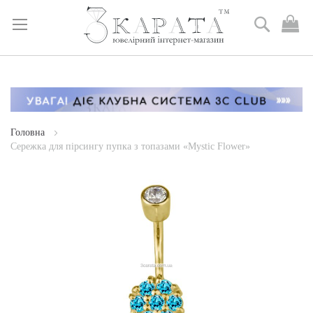
Пошук
М
к
Skip
to
Content
Головна
Сережка для пірсингу пупка з топазами «Mystic Flower»