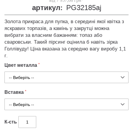
від 7 957,08 грн*
артикул:
PG32185aj
Золота прикраса для пупка, в середині якої квітка з
яскравих торпазів, а камінь у закрутці можна
вибрати за власним бажанням: топаз або
сваровськи. Такий пірсинг оцінила б навіть зірка
Голлівуду! Ціна вказана за середню вагу виробу 1,1
г.
Цвет металла
Вставка
К-сть