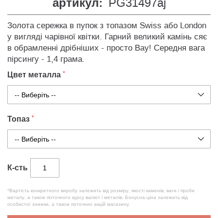
артикул:
PG31497aj
Золота сережка в пупок з топазом Swiss або London
у вигляді чарівної квітки. Гарний великий камінь сяє
в обрамленні дрібніших - просто Вау! Середня вага
пірсингу - 1,4 грама.
Цвет металла
Топаз
К-сть
*Вартість конкретного виробу залежить від розміру, якості каменів, ваги і проби
металу, а також поточного курсу валют і металів. Бонусна ціна залежить від
особистої знижки, а також поточних акцій магазину.