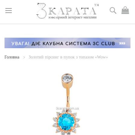
Пошук
М
к
Skip
to
Content
Головна
Золотий пірсинг в пупок з топазом «Wow»