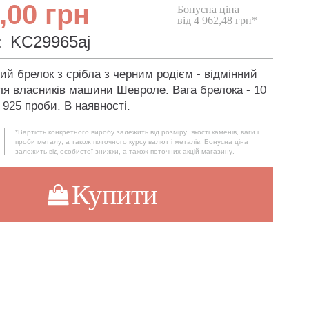
,00 грн
Бонусна ціна
від 4 962,48 грн*
:
KC29965aj
й брелок з срібла з черним родієм - відмінний
ля власників машини Шевроле. Вага брелока - 10
 925 проби. В наявності.
*Вартість конкретного виробу залежить від розміру, якості каменів, ваги і
проби металу, а також поточного курсу валют і металів. Бонусна ціна
залежить від особистої знижки, а також поточних акцій магазину.
Купити