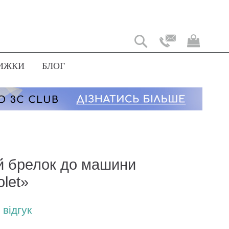
Мій
коши
ИЖКИ
БЛОГ
й брелок до машини
let»
відгук