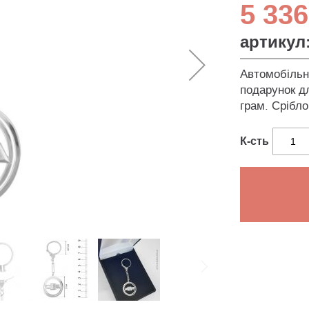
5 336
артикул
Автомобільни
подарунок д
грам. Срібло
К-сть