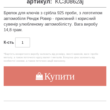
артикул:
KC30862aj
Брелок для ключів з срібла 925 проби, з логотипом
автомобіля Рендж Ровер - приємний і корисний
сувенір улюбленому автомобілісту. Вага виробу
14,8 грам.
К-сть
*Вартість конкретного виробу залежить від розміру, якості каменів, ваги і проби
металу, а також поточного курсу валют і металів. Бонусна ціна залежить від
особистої знижки, а також поточних акцій магазину.
Купити