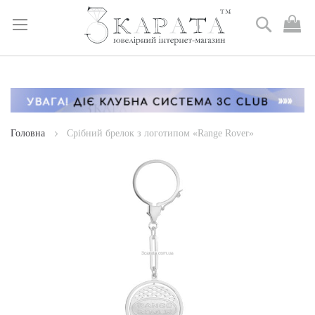
Пошук
М
к
Skip
to
Content
Головна
Срібний брелок з логотипом «Range Rover»