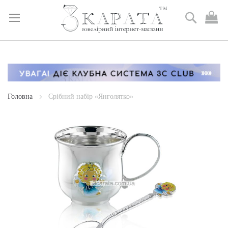
Пошук
М
к
Skip
to
Content
Головна
Срібний набір «Янголятко»