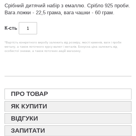
Срібний дитячий набір з емаллю. Срібло 925 проби.
Вага ложки - 22,5 грама, вага чашки - 60 грам.
К-сть
*Вартість конкретного виробу залежить від розміру, якості каменів, ваги і проби
металу, а також поточного курсу валют і металів. Бонусна ціна залежить від
особистої знижки, а також поточних акцій магазину.
ПРО ТОВАР
ЯК КУПИТИ
ВІДГУКИ
ЗАПИТАТИ