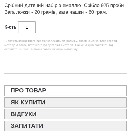
Срібний дитячий набір з емаллю. Срібло 925 проби.
Вага ложки - 20 грамів, вага чашки - 60 грам.
К-сть
*Вартість конкретного виробу залежить від розміру, якості каменів, ваги і проби
металу, а також поточного курсу валют і металів. Бонусна ціна залежить від
особистої знижки, а також поточних акцій магазину.
ПРО ТОВАР
ЯК КУПИТИ
ВІДГУКИ
ЗАПИТАТИ