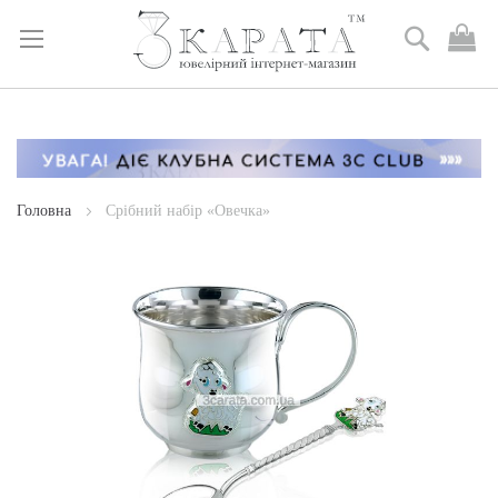
Пошук
М
к
Skip
to
Content
Головна
Срібний набір «Овечка»