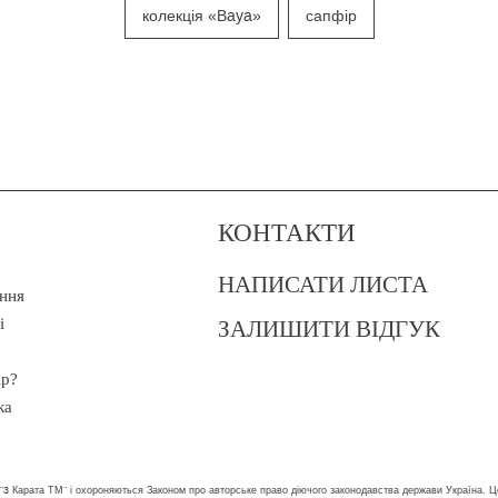
колекція «Baya»
сапфір
КОНТАКТИ
НАПИСАТИ ЛИСТА
ння
ЗАЛИШИТИ ВІДГУК
і
ір?
ка
 "3 Карата ТМ" і охороняються Законом про авторське право діючого законодавства держави Україна. Ц