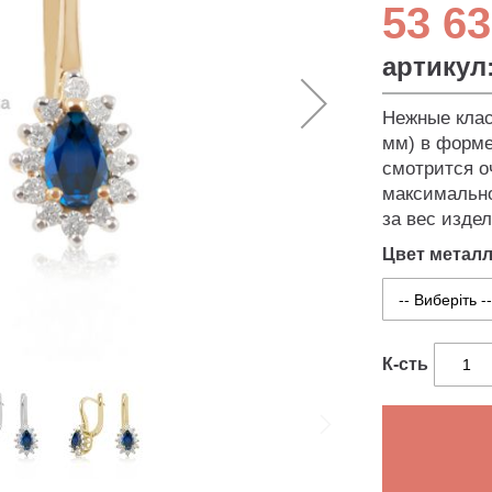
53 63
артикул
Нежные клас
мм) в форме
смотрится о
максимально
за вес издел
Цвет метал
К-сть