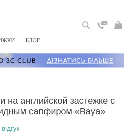
Мій
коши
ИЖКИ
БЛОГ
и на английской застежке с
идным сапфиром «Baya»
відгук