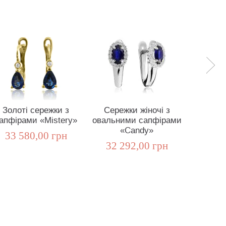
Золоті сережки з
Сережки жіночі з
Сережк
апфірами «Mistery»
овальними сапфірами
кап
«Candy»
сапфір
33 580,00 грн
32 292,00 грн
41 5