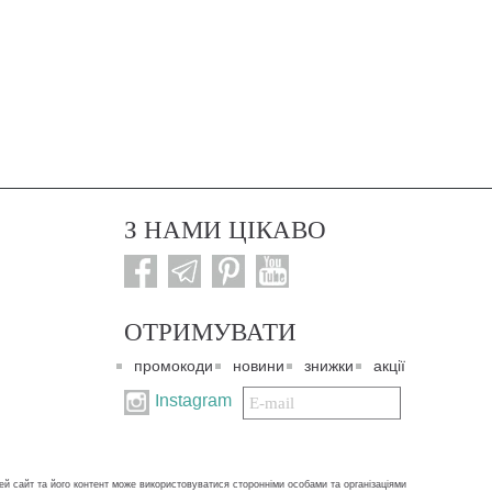
З НАМИ ЦІКАВО
ОТРИМУВАТИ
промокоди
новини
знижки
акції
Подписаться
Instagram
на
нашу
рассылку:
ей сайт та його контент може використовуватися сторонніми особами та організаціями