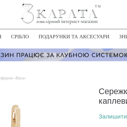
Я
СРІБЛО
ПОДАРУНКИ ТА АКСЕСУАРИ
ЗН
апфиром «Baya»
Сережк
каплев
Залишити 