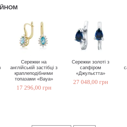
АЙНОМ
Сережки на
Сережки золоті з
з
англійській застібці з
сапфіром
с
краплеподібними
«Джульєтта»
топазами «Baya»
27 048,00 грн
17 296,00 грн