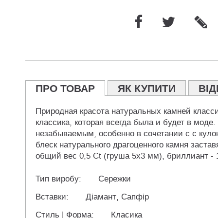
ПРО ТОВАР
ЯК КУПИТИ
ВІД
Природная красота натуральных камней класс
классика, которая всегда была и будет в мод
незабываемым, особенно в сочетании с с куло
блеск натурального драгоценного камня заста
общий вес 0,5 Ct (груша 5х3 мм), бриллиант - 1
Тип виробу:
Сережки
Вставки:
Діамант, Сапфір
Стиль | Форма:
Класика