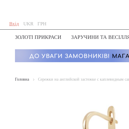
Skip
Мова
Валюта
Вхід
UKR
ГРН
to
Content
ЗОЛОТІ ПРИКРАСИ
ЗАРУЧИНИ ТА ВЕСІЛЛ
Головна
Сережки на английской застежке с каплевидным с