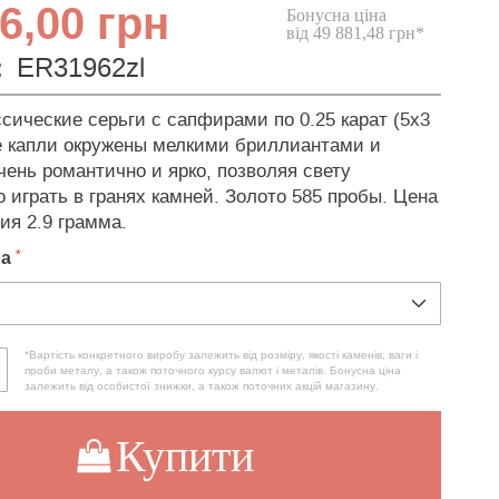
6,00 грн
Бонусна ціна
від 49 881,48 грн*
:
ER31962zl
сические серьги с сапфирами по 0.25 карат (5х3
 капли окружены мелкими бриллиантами и
чень романтично и ярко, позволяя свету
 играть в гранях камней. Золото 585 пробы. Цена
ия 2.9 грамма.
ла
*Вартість конкретного виробу залежить від розміру, якості каменів, ваги і
проби металу, а також поточного курсу валют і металів. Бонусна ціна
залежить від особистої знижки, а також поточних акцій магазину.
Купити