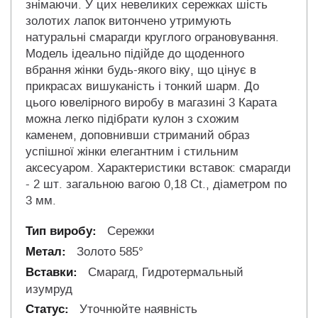
знімаючи. У цих невеликих сережках шість
золотих лапок витончено утримують
натуральні смарагди круглого ограновування.
Модель ідеально підійде до щоденного
вбрання жінки будь-якого віку, що цінує в
прикрасах вишуканість і тонкий шарм. До
цього ювелірного виробу в магазині 3 Карата
можна легко підібрати кулон з схожим
каменем, доповнивши стриманий образ
успішної жінки елегантним і стильним
аксесуаром. Характеристики вставок: смарагди
- 2 шт. загальною вагою 0,18 Ct., діаметром по
3 мм.
Сережки
Золото 585°
Смарагд, Гидротермальный
изумруд
Уточнюйте наявність