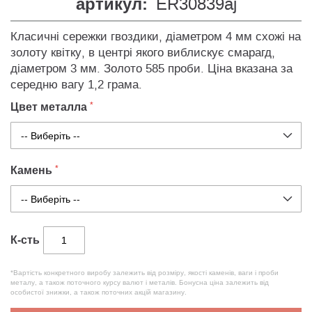
артикул:
ER30839aj
Класичні сережки гвоздики, діаметром 4 мм схожі на
золоту квітку, в центрі якого виблискує смарагд,
діаметром 3 мм. Золото 585 проби. Ціна вказана за
середню вагу 1,2 грама.
Цвет металла
Камень
К-сть
*Вартість конкретного виробу залежить від розміру, якості каменів, ваги і проби
металу, а також поточного курсу валют і металів. Бонусна ціна залежить від
особистої знижки, а також поточних акцій магазину.