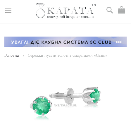
Пошук
М
к
Skip
to
Content
Головна
Сережки пусети золоті з смарагдами «Grain»