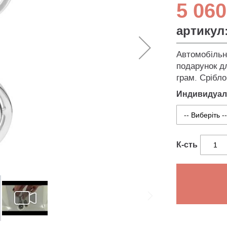
5 060
артикул
Автомобільни
подарунок дл
грам. Срібло
Индивидуал
К-сть