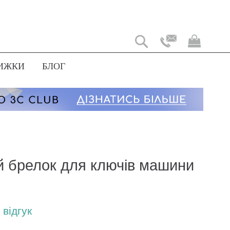
Мій
коши
ИЖКИ
БЛОГ
й брелок для ключів машини
відгук