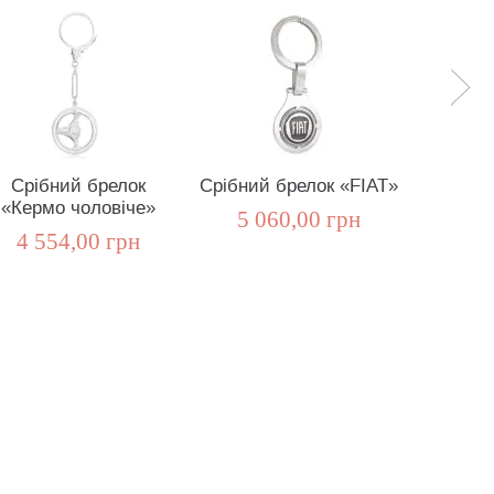
Срібний брелок
Срібний брелок «FIAT»
Срібни
«Кермо чоловіче»
ма
5 060,00 грн
«C
4 554,00 грн
5 0