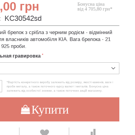
,00 грн
Бонусна ціна
від 4 705,80 грн*
:
KC30542sd
й брелок з срібла з черним родієм - відмінний
я власників автомобіля KIA. Вага брелока - 21
 925 проби.
ьная гравировка
*Вартість конкретного виробу залежить від розміру, якості каменів, ваги і
проби металу, а також поточного курсу валют і металів. Бонусна ціна
залежить від особистої знижки, а також поточних акцій магазину.
Купити