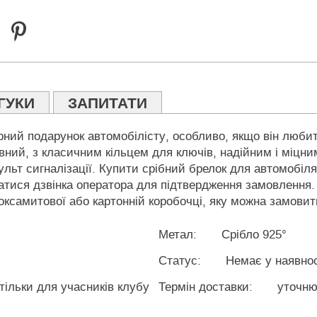
ГУКИ
ЗАПИТАТИ
ний подарунок автомобілісту, особливо, якщо він любить 
вний, з класичним кільцем для ключів, надійним і міцним
ульт сигналізації. Купити срібний брелок для автомобіля
тися дзвінка оператора для підтвердження замовлення. 
оксамитової або картонній коробочці, яку можна замовити
Метал:
Срібло 925°
Статус:
Немає у наявнос
 тільки для учасників клубу
Термін доставки:
уточню