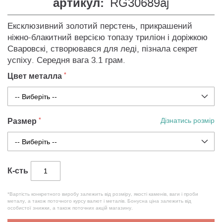
артикул:
RG30689aj
Ексклюзивний золотий перстень, прикрашений
ніжно-блакитний версією топазу триліон і доріжкою
Сваровскі, створювався для леді, пізнала секрет
успіху. Середня вага 3.1 грам.
Цвет металла
Размер
Дізнатись розмір
К-сть
*Вартість конкретного виробу залежить від розміру, якості каменів, ваги і проби
металу, а також поточного курсу валют і металів. Бонусна ціна залежить від
особистої знижки, а також поточних акцій магазину.