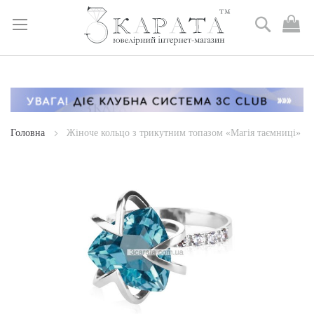
Пошук
М
к
Skip
to
Content
Головна
Жіноче кольцо з трикутним топазом «Магія таємниці»