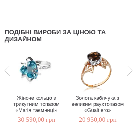
ПОДІБНІ ВИРОБИ ЗА ЦІНОЮ ТА
ДИЗАЙНОМ
Жіноче кольцо з
Золота каблчука з
трикутним топазом
великим раухтопазом
ра
«Магія таємниці»
«Gualtiero»
30 590,00 грн
20 930,00 грн