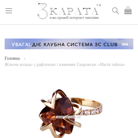
Пошук
М
к
Skip
to
Content
Головна
Жіноче кольцо з рафтиною і камнями Сваровски «Магія тайны»