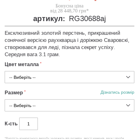
Бонусна ціна
від 28 448,70 грн*
артикул:
RG30688aj
Ексклюзивний золотий перстень, прикрашений
сонячної версією раухкварца і доріжкою Сваровскі,
створювався для леді, пізнала секрет успіху.
Середня вага 3.1 грам.
Цвет металла
Размер
Дізнатись розмір
К-сть
*Вартість конкретного виробу залежить від розміру, якості каменів, ваги і проби