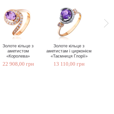
Золоте кільце з
Золоте кільце з
Золо
аметистом
аметистам і цирконієм
амети
«Королева»
«Таємниця Глорії»
13 1
22 908,00 грн
13 110,00 грн