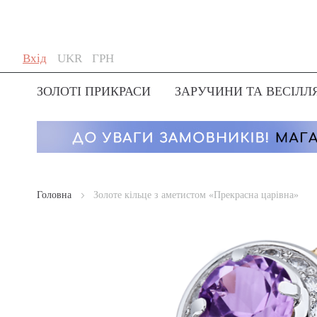
Skip
Мова
Валюта
Вхід
UKR
ГРН
to
Content
ЗОЛОТІ ПРИКРАСИ
ЗАРУЧИНИ ТА ВЕСІЛЛ
Головна
Золоте кільце з аметистом «Прекрасна царівна»