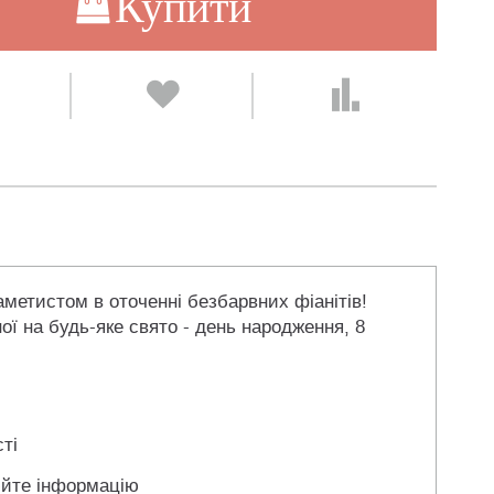
Купити
аметистом в оточенні безбарвних фіанітів!
ї на будь-яке свято - день народження, 8
ті
йте інформацію