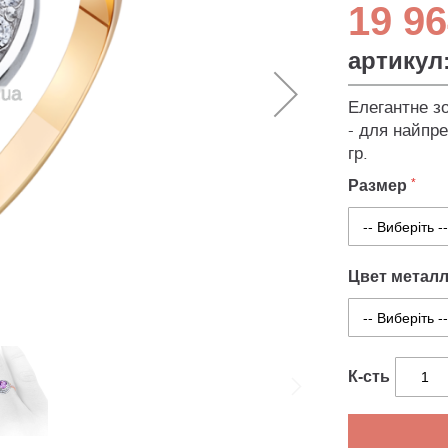
19 96
артикул
Елегантне зо
- для найпре
гр.
Размер
Цвет метал
К-сть