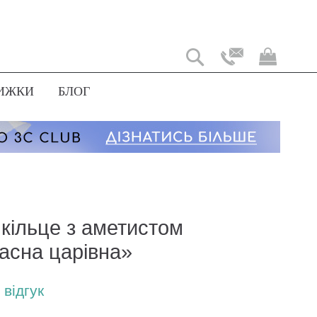
Мій
коши
ИЖКИ
БЛОГ
 кільце з аметистом
асна царівна»
відгук