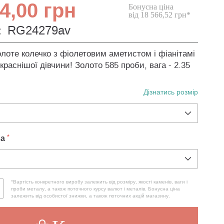
4,00 грн
Бонусна ціна
від 18 566,52 грн*
:
RG24279av
лоте колечко з фіолетовим аметистом і фіанітамі
краснішої дівчини! Золото 585 проби, вага - 2.35
Дізнатись розмір
ла
*Вартість конкретного виробу залежить від розміру, якості каменів, ваги і
проби металу, а також поточного курсу валют і металів. Бонусна ціна
залежить від особистої знижки, а також поточних акцій магазину.