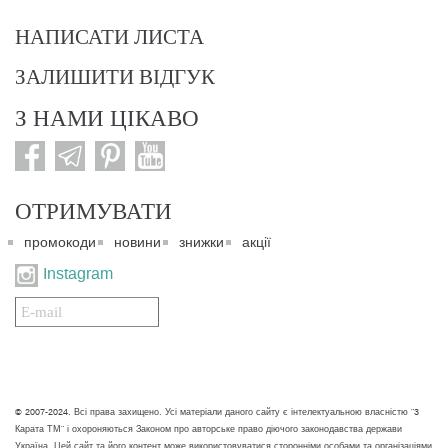
НАПИСАТИ ЛИСТА
ЗАЛИШИТИ ВІДГУК
З НАМИ ЦІКАВО
ОТРИМУВАТИ
промокоди
новини
знижки
акції
Instagram
Подписаться
на
нашу
рассылку:
© 2007-2024. Всі права захищено. Усі матеріали даного сайту є інтелектуальною власністю "3
Карата ТМ" і охороняються Законом про авторське право діючого законодавства держави
Україна. Цей сайт та його контент може використовуватися сторонніми особами та організаціями