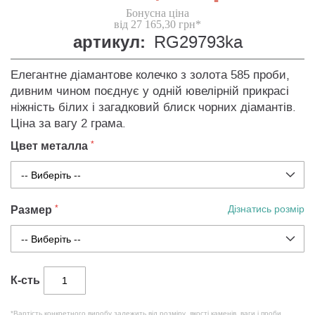
Бонусна ціна
від 27 165,30 грн*
артикул:
RG29793ka
Елегантне діамантове колечко з золота 585 проби,
дивним чином поєднує у одній ювелірній прикрасі
ніжність білих і загадковий блиск чорних діамантів.
Ціна за вагу 2 грама.
Цвет металла
Размер
Дізнатись розмір
К-сть
*Вартість конкретного виробу залежить від розміру, якості каменів, ваги і проби