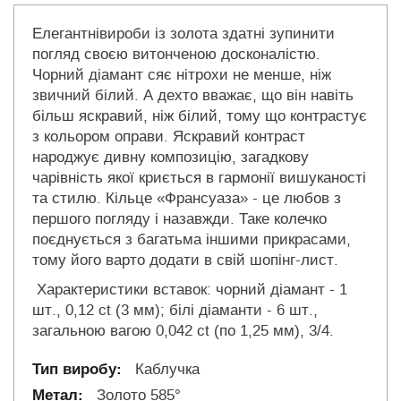
Елегантнівироби із золота здатні зупинити
погляд своєю витонченою досконалістю.
Чорний діамант сяє нітрохи не менше, ніж
звичний білий. А дехто вважає, що він навіть
більш яскравий, ніж білий, тому що контрастує
з кольором оправи. Яскравий контраст
народжує дивну композицію, загадкову
чарівність якої криється в гармонії вишуканості
та стилю. Кільце «Франсуаза» - це любов з
першого погляду і назавжди. Таке колечко
поєднується з багатьма іншими прикрасами,
тому його варто додати в свій шопінг-лист.
Характеристики вставок: чорний діамант - 1
шт., 0,12 ct (3 мм); білі діаманти - 6 шт.,
загальною вагою 0,042 ct (по 1,25 мм), 3/4.
Каблучка
Золото 585°