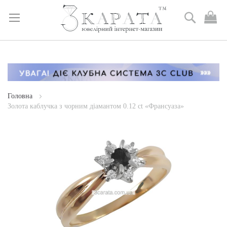
Пошук
М
к
Skip
to
Content
Головна
Золота каблучка з чорним діамантом 0.12 ct «Франсуаза»