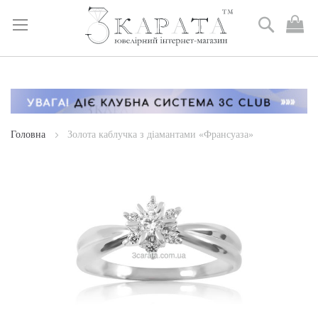
Пошук
М
к
Skip
to
Content
Головна
Золота каблучка з діамантами «Франсуаза»