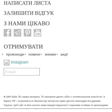
НАПИСАТИ ЛИСТА
ЗАЛИШИТИ ВІДГУК
З НАМИ ЦІКАВО
ОТРИМУВАТИ
промокоди
новини
знижки
акції
Instagram
Подписаться
на
нашу
рассылку:
© 2007-2024. Всі права захищено. Усі матеріали даного сайту є інтелектуальною власністю "3
Карата ТМ" і охороняються Законом про авторське право діючого законодавства держави
Україна. Цей сайт та його контент може використовуватися сторонніми особами та організаціями
тільки для некомерційних цілей. Будь-яке завантаження, копіювання, друк та інше використання