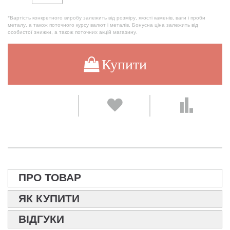
*Вартість конкретного виробу залежить від розміру, якості каменів, ваги і проби
металу, а також поточного курсу валют і металів. Бонусна ціна залежить від
особистої знижки, а також поточних акцій магазину.
Купити
ПРО ТОВАР
ЯК КУПИТИ
ВІДГУКИ