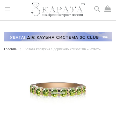
Пошук
М
к
Skip
to
Content
Головна
Золота каблучка з доріжкою хризолітів «Захват»