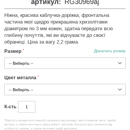
артикул:
RG30969aj
Ніжна, красива каблучка-доріжка, фронтальна
частина якої щедро прикрашена хризолітами
діаметром по 3 мм кожен, здатна передати всю
глибину почуттів, які ви відчуваєте до своєї
обраниці. Ціна за вагу 2,2 грама.
Размер
Дізнатись розмір
Цвет металла
К-сть
*Вартість конкретного виробу залежить від розміру, якості каменів, ваги і проби
металу, а також поточного курсу валют і металів. Бонусна ціна залежить від
особистої знижки, а також поточних акцій магазину.