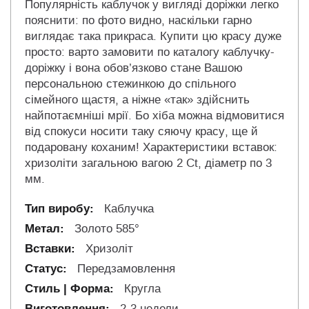
Популярність каблучок у вигляді доріжки легко
пояснити: по фото видно, наскільки гарно
виглядає така прикраса. Купити цю красу дуже
просто: варто замовити по каталогу каблучку-
доріжку і вона обов’язково стане Вашою
персональною стежинкою до спільного
сімейного щастя, а ніжне «так» здійснить
найпотаємніші мрії. Бо хіба можна відмовитися
від спокуси носити таку сяючу красу, ще й
подаровану коханим! Характеристики вставок:
хризоліти загальною вагою 2 Ct, діаметр по 3
мм.
Каблучка
Золото 585°
Хризоліт
Передзамовлення
Кругла
2-3 недели