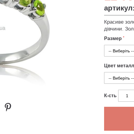
артикул
Красиве золо
дівчини. Зол
Размер
Цвет метал
К-сть