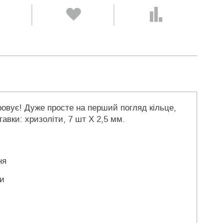
ровує! Дуже просте на перший погляд кільце,
тавки: хризоліти, 7 шт Х 2,5 мм.
ня
ли