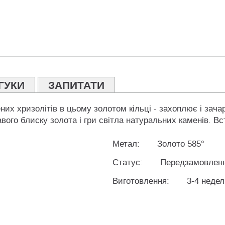
ГУКИ
ЗАПИТАТИ
их хризолітів в цьому золотом кільці - захоплює і зача
авого блиску золота і гри світла натуральних каменів. Вс
Метал:
Золото 585°
Статус:
Передзамовлен
Виготовлення:
3-4 неде