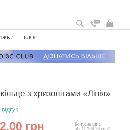
Мій
коши
ИЖКИ
БЛОГ
кільце з хризолітами «Лівія»
відгук
2,00 грн
Бонусна ціна
від 11 208,36 грн*