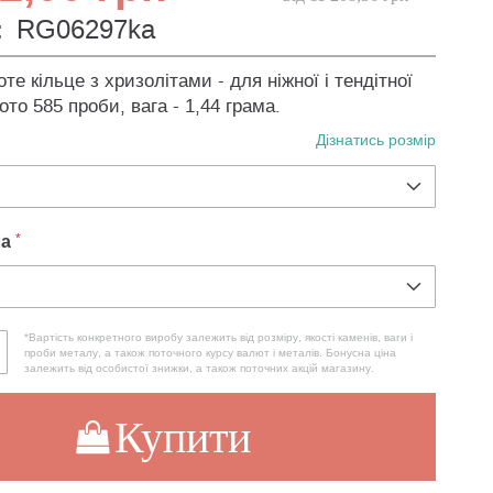
:
RG06297ka
те кільце з хризолітами - для ніжної і тендітної
ото 585 проби, вага - 1,44 грама.
Дізнатись розмір
ла
*Вартість конкретного виробу залежить від розміру, якості каменів, ваги і
проби металу, а також поточного курсу валют і металів. Бонусна ціна
залежить від особистої знижки, а також поточних акцій магазину.
Купити