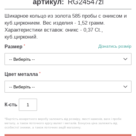
артикул:
RG24547zl
Шикарное кольцо из золота 585 пробы с ониксом и
куб.цирконием. Вес изделия - 1,52 грамм.
Характеристики вставок: оникс - 0,37 Ct.,
куб.цирконий.
Размер
Дізнатись розмір
Цвет металла
К-сть
*Вартість конкретного виробу залежить від розміру, якості каменів, ваги і проби
металу, а також поточного курсу валют і металів. Бонусна ціна залежить від
особистої знижки, а також поточних акцій магазину.