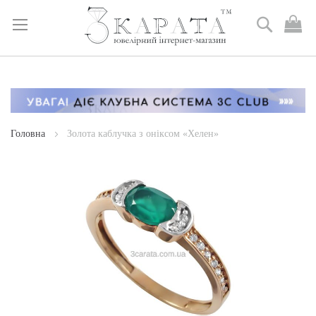
Пошук
М
к
Skip
to
Content
Головна
Золота каблучка з оніксом «Хелен»