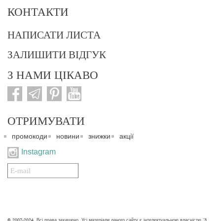
КОНТАКТИ
НАПИСАТИ ЛИСТА
ЗАЛИШИТИ ВІДГУК
З НАМИ ЦІКАВО
ОТРИМУВАТИ
промокоди
новини
знижки
акції
Instagram
Подписаться
на
нашу
рассылку:
© 2007-2024. Всі права захищено. Усі матеріали даного сайту є інтелектуальною власністю "3