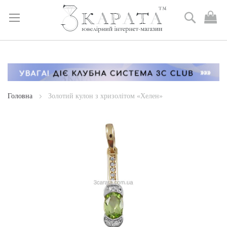
Пошук
М
к
Skip
to
Content
Головна
Золотий кулон з хризолітом «Хелен»