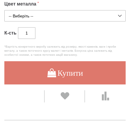
Цвет металла
К-сть
*Вартість конкретного виробу залежить від розміру, якості каменів, ваги і проби
металу, а також поточного курсу валют і металів. Бонусна ціна залежить від
особистої знижки, а також поточних акцій магазину.
Купити