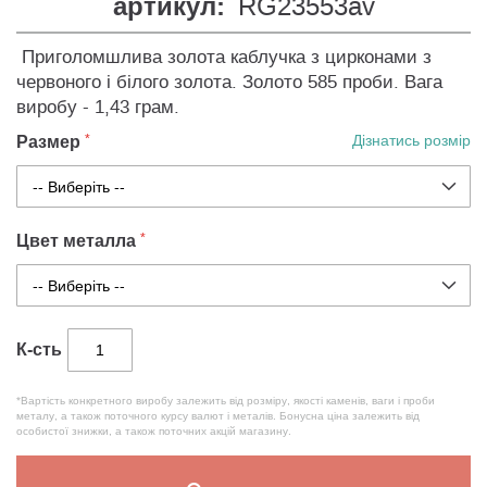
артикул:
RG23553av
Приголомшлива золота каблучка з цирконами з
червоного і білого золота. Золото 585 проби. Вага
виробу - 1,43 грам.
Размер
Дізнатись розмір
Цвет металла
К-сть
*Вартість конкретного виробу залежить від розміру, якості каменів, ваги і проби
металу, а також поточного курсу валют і металів. Бонусна ціна залежить від
особистої знижки, а також поточних акцій магазину.