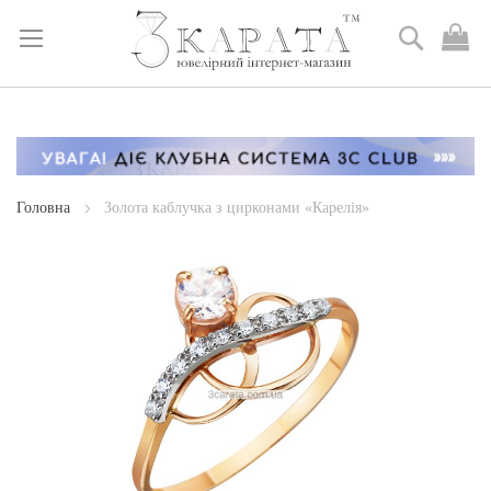
Пошук
М
к
Skip
to
Content
Головна
Золота каблучка з цирконами «Карелія»