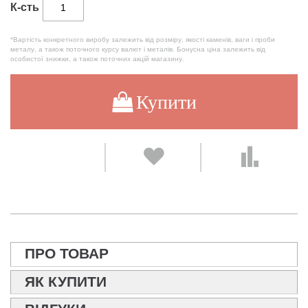
К-сть
*Вартість конкретного виробу залежить від розміру, якості каменів, ваги і проби
металу, а також поточного курсу валют і металів. Бонусна ціна залежить від
особистої знижки, а також поточних акцій магазину.
Купити
ПРО ТОВАР
ЯК КУПИТИ