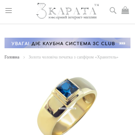
Пошук
М
к
Skip
to
Content
Головна
Золота чоловіча печатка з сапфіром «Хранитель»