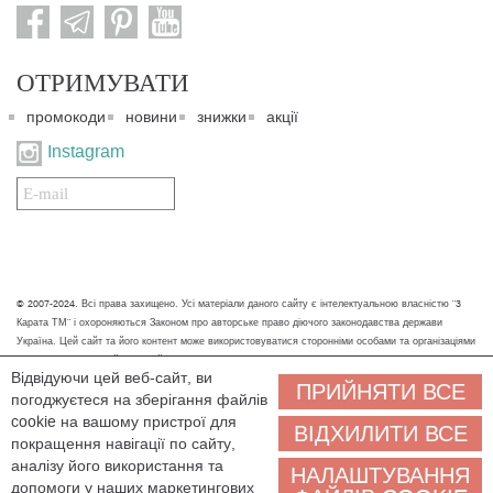
ОТРИМУВАТИ
промокоди
новини
знижки
акції
Instagram
Подписаться
на
нашу
рассылку:
© 2007-2024. Всі права захищено. Усі матеріали даного сайту є інтелектуальною власністю "3
Карата ТМ" і охороняються Законом про авторське право діючого законодавства держави
Україна. Цей сайт та його контент може використовуватися сторонніми особами та організаціями
тільки для некомерційних цілей. Будь-яке завантаження, копіювання, друк та інше використання
Відвідуючи цей веб-сайт, ви
матеріалів даного сайту для некомерційних цілей повинно супроводжуватись працюючим
ПРИЙНЯТИ ВСЕ
погоджуєтеся на зберігання файлів
посиланням або іншим зазначенням на джерело.
cookie на вашому пристрої для
ВІДХИЛИТИ ВСЕ
Ми обробляємо персональні дані (cookies, IP-адреса, місце розташування), щоб вам
покращення навігації по сайту,
було зручніше користуватися сайтом. Залишаючись на сайті, ви погоджуєтеся на
аналізу його використання та
НАЛАШТУВАННЯ
обробку персональних даних. Якщо ви не згодні, будь ласка, покиньте сайт і зв'яжіться з нами
допомоги у наших маркетингових