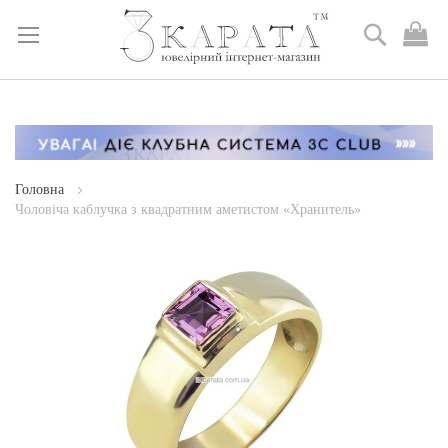
Пошук
М
к
Skip
to
Content
Головна
Чоловіча каблучка з квадратним аметистом «Хранитель»