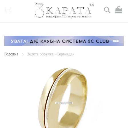
Пошук
М
к
Skip
to
Content
Головна
Золота обручка «Серенада»