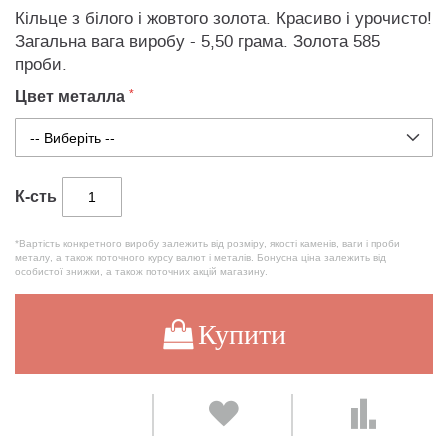
Кільце з білого і жовтого золота. Красиво і урочисто!
Загальна вага виробу - 5,50 грама. Золота 585
проби.
Цвет металла
К-сть
*Вартість конкретного виробу залежить від розміру, якості каменів, ваги і проби
металу, а також поточного курсу валют і металів. Бонусна ціна залежить від
особистої знижки, а також поточних акцій магазину.
Купити