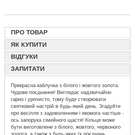
ПРО ТОВАР
ЯК КУПИТИ
ВІДГУКИ
ЗАПИТАТИ
Прекрасна каблучка з білого і жовтого золота.
Чудове поєднання! Виглядає надзвичайно
гарно і урочисто, тому буде створювати
святковий настрій в будь-який день. Згадуйте
про весілля з задоволенням і якомога частіше -
ось запорука сімейного щастя! Кільце може
бути виготовлене з білого, жовтого, червоного
золота, а також з будь-яких їх поєднань.