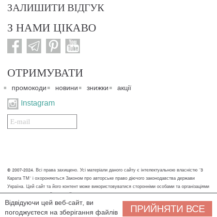
ЗАЛИШИТИ ВІДГУК
З НАМИ ЦІКАВО
ОТРИМУВАТИ
промокоди
новини
знижки
акції
Instagram
Подписаться
на
нашу
рассылку:
© 2007-2024. Всі права захищено. Усі матеріали даного сайту є інтелектуальною власністю "3
Карата ТМ" і охороняються Законом про авторське право діючого законодавства держави
Україна. Цей сайт та його контент може використовуватися сторонніми особами та організаціями
тільки для некомерційних цілей. Будь-яке завантаження, копіювання, друк та інше використання
Відвідуючи цей веб-сайт, ви
матеріалів даного сайту для некомерційних цілей повинно супроводжуватись працюючим
ПРИЙНЯТИ ВСЕ
погоджуєтеся на зберігання файлів
посиланням або іншим зазначенням на джерело.