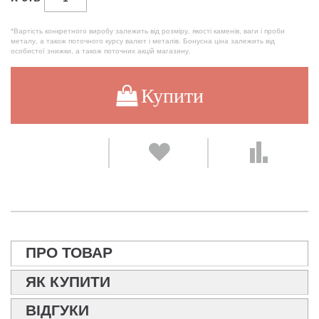
*Вартість конкретного виробу залежить від розміру, якості каменів, ваги і проби
металу, а також поточного курсу валют і металів. Бонусна ціна залежить від
особистої знижки, а також поточних акцій магазину.
Купити
ПРО ТОВАР
ЯК КУПИТИ
ВІДГУКИ