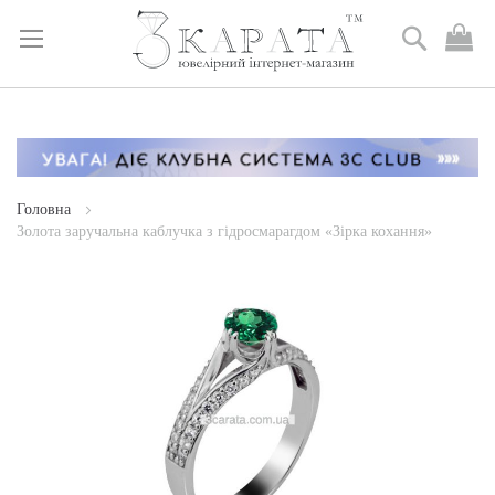
Пошук
М
к
Skip
to
Content
Головна
Золота заручальна каблучка з гідросмарагдом «Зірка кохання»