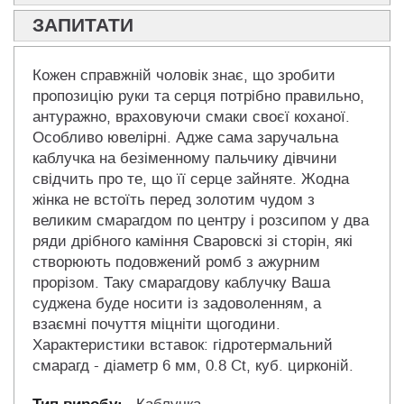
ЗАПИТАТИ
Кожен справжній чоловік знає, що зробити
пропозицію руки та серця потрібно правильно,
антуражно, враховуючи смаки своєї коханої.
Особливо ювелірні. Адже сама заручальна
каблучка на безіменному пальчику дівчини
свідчить про те, що її серце зайняте. Жодна
жінка не встоїть перед золотим чудом з
великим смарагдом по центру і розсипом у два
ряди дрібного каміння Сваровскі зі сторін, які
створюють подовжений ромб з ажурним
прорізом. Таку смарагдову каблучку Ваша
суджена буде носити із задоволенням, а
взаємні почуття міцніти щогодини.
Характеристики вставок: гідротермальний
смарагд - діаметр 6 мм, 0.8 Ct, куб. цирконій.