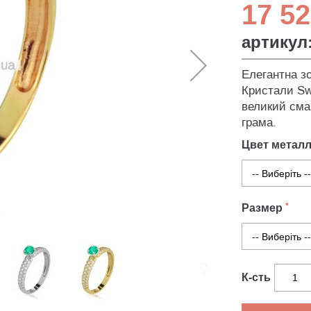
17 52
артикул
Елегантна зо
Кристали Swa
великий смар
грама.
Цвет метал
Размер
К-сть