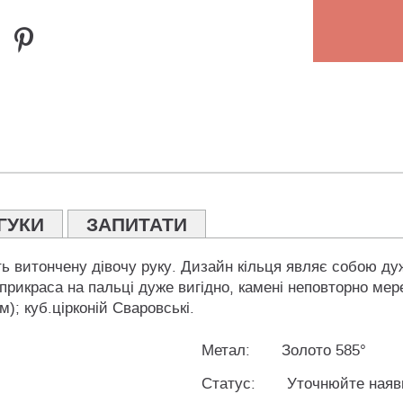
ГУКИ
ЗАПИТАТИ
ить витончену дівочу руку. Дизайн кільця являє собою д
рикраса на пальці дуже вигідно, камені неповторно мере
м); куб.цірконій Сваровські.
Метал:
Золото 585°
Статус:
Уточнюйте наяв