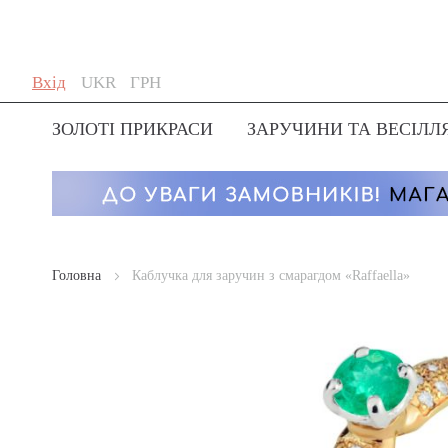
Skip
Мова
Валюта
Вхід
UKR
ГРН
to
Content
ЗОЛОТІ ПРИКРАСИ
ЗАРУЧИНИ ТА ВЕСІЛЛ
Головна
Каблучка для заручин з смарагдом «Raffaella»