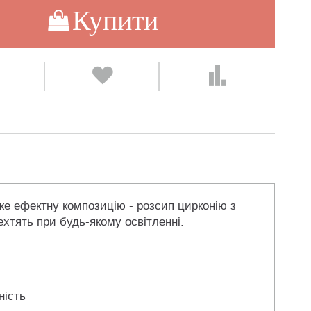
Купити
уже ефектну композицію - розсип цирконію з
хтять при будь-якому освітленні.
ність