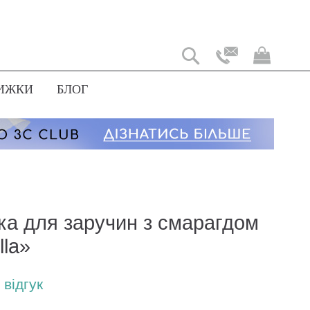
Мій
коши
ИЖКИ
БЛОГ
ка для заручин з смарагдом
lla»
відгук