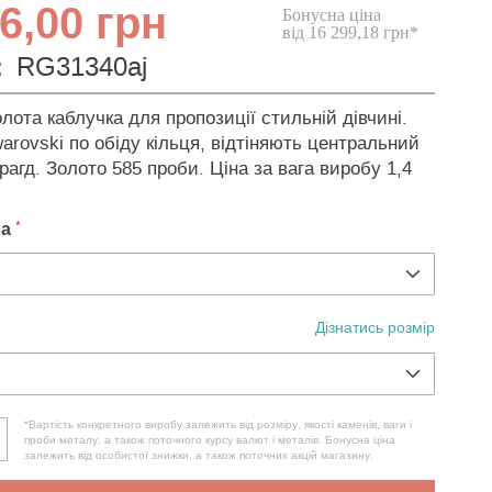
6,00 грн
Бонусна ціна
від 16 299,18 грн*
:
RG31340aj
лота каблучка для пропозиції стильній дівчині.
rovski по обіду кільця, відтіняють центральний
агд. Золото 585 проби. Ціна за вага виробу 1,4
ла
Дізнатись розмір
*Вартість конкретного виробу залежить від розміру, якості каменів, ваги і
проби металу, а також поточного курсу валют і металів. Бонусна ціна
залежить від особистої знижки, а також поточних акцій магазину.