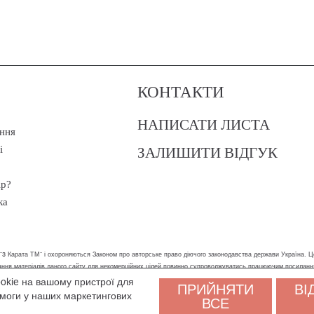
КОНТАКТИ
НАПИСАТИ ЛИСТА
ння
ЗАЛИШИТИ ВІДГУК
і
ір?
ка
 "3 Карата ТМ" і охороняються Законом про авторське право діючого законодавства держави Україна. Ц
стання матеріалів даного сайту для некомерційних цілей повинно супроводжуватись працюючим посилан
ookie на вашому пристрої для
ПРИЙНЯТИ
ВІ
ам було зручніше користуватися сайтом. Залишаючись на сайті, ви погоджуєтеся на обробку персональни
помоги у наших маркетингових
ВСЕ