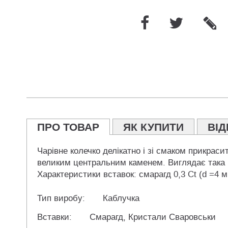
ПРО ТОВАР
ЯК КУПИТИ
ВІД
Чарівне колечко делікатно і зі смаком прикрас
великим центральним каменем. Виглядає така п
Характеристики вставок: смарагд 0,3 Ct (d =4 м
Тип виробу:
Каблучка
Вставки:
Смарагд, Кристали Сваровськи