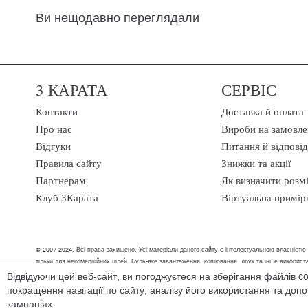
Ви нещодавно переглядали
3 КАРАТА
СЕРВІС
Контакти
Доставка й оплата
Про нас
Вироби на замовле
Відгуки
Питання й відповід
Правила сайту
Знижки та акції
Партнерам
Як визначити розм
Клуб 3Карата
Віртуальна примір
© 2007-2024. Всі права захищено. Усі матеріали даного сайту є інтелектуальною власністю
тільки для некомерційних цілей. Будь-яке завантаження, копіювання, друк та інше викори
Відвідуючи цей веб-сайт, ви погоджуєтеся на зберігання файлів c
Ми обробляємо персональні дані (cookies, IP-адреса, місце розташування), щоб в
покращення навігації по сайту, аналізу його використання та до
зручним способом, ми допоможемо знайти рішення.
кампаніях.