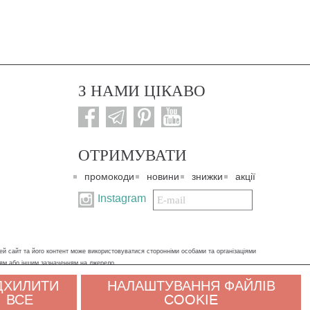
З НАМИ ЦІКАВО
ОТРИМУВАТИ
промокоди
новини
знижки
акції
Подписаться
Instagram
на
нашу
рассылку:
ей сайт та його контент може використовуватися сторонніми особами та організаціями
ням або іншим зазначенням на джерело.
ДХИЛИТИ
НАЛАШТУВАННЯ ФАЙЛІВ
х даних. Якщо ви не згодні, будь ласка, покиньте сайт і зв'яжіться з нами будь-яким
ВСЕ
COOKIE