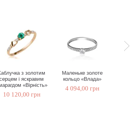
Каблучка з золотим
Маленьке золоте
Золота
серцем і яскравим
кольцо «Влада»
каблучк
марагдом «Вірність»
«До
4 094,00 грн
10 120,00 грн
17 2