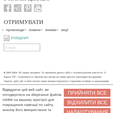
ОТРИМУВАТИ
промокоди
новини
знижки
акції
Instagram
Подписаться
на
нашу
рассылку:
© 2007-2024. Всі права захищено. Усі матеріали даного сайту є інтелектуальною власністю "3
Карата ТМ" і охороняються Законом про авторське право діючого законодавства держави
Україна. Цей сайт та його контент може використовуватися сторонніми особами та організаціями
тільки для некомерційних цілей. Будь-яке завантаження, копіювання, друк та інше використання
Відвідуючи цей веб-сайт, ви
матеріалів даного сайту для некомерційних цілей повинно супроводжуватись працюючим
ПРИЙНЯТИ ВСЕ
погоджуєтеся на зберігання файлів
посиланням або іншим зазначенням на джерело.
cookie на вашому пристрої для
ВІДХИЛИТИ ВСЕ
Ми обробляємо персональні дані (cookies, IP-адреса, місце розташування), щоб вам
покращення навігації по сайту,
було зручніше користуватися сайтом. Залишаючись на сайті, ви погоджуєтеся на
аналізу його використання та
НАЛАШТУВАННЯ
обробку персональних даних. Якщо ви не згодні, будь ласка, покиньте сайт і зв'яжіться з нами