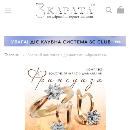
Пошук
М
к
Skip
to
Content
Головна
Золотий комплект з діамантами «Франсуаза»