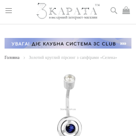
Пошук
М
к
Skip
to
Content
Головна
Золотий круглий пірсинг з сапфірами «Селена»