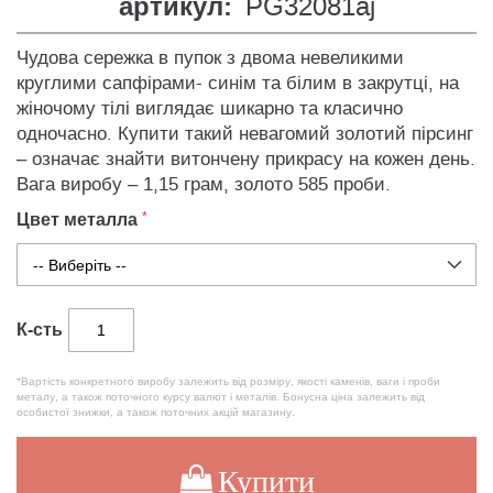
артикул:
PG32081aj
Чудова сережка в пупок з двома невеликими
круглими сапфірами- синім та білим в закрутці, на
жіночому тілі виглядає шикарно та класично
одночасно. Купити такий невагомий золотий пірсинг
– означає знайти витончену прикрасу на кожен день.
Вага виробу – 1,15 грам, золото 585 проби.
Цвет металла
К-сть
*Вартість конкретного виробу залежить від розміру, якості каменів, ваги і проби
металу, а також поточного курсу валют і металів. Бонусна ціна залежить від
особистої знижки, а також поточних акцій магазину.
Купити