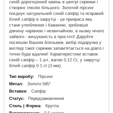
синій дорогоцінний камінь в центрі сережки і
створює ілюзію більшого. Золотий пірсинг
поєднує натуральний синій сапфір та яскравий
білий сапфір в закрутці - це прикраса яка,
стане улюбленою і бажаною, зробивши
дівчину чарівною і незвичайною, в ньому нічого
зайвого - вишуканість в простоті! Даруйте
посмішки Вашим близьким, вибір подарунка у
вигляді такої сережки запам'ятається на довго і
точно буде вдалим! Характеристики вставок:
синій сапфір – 1 шт, вагою 0,12 Ct, у закрутці
білий сапфір 0.1 ct (3 мм).
Пірсинг
Золото 585°
Сапфір
Передзамовлення
Кругла