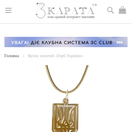
Пошук
М
к
Skip
to
Content
Головна
Кулон золотий «Герб України»