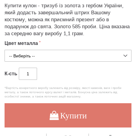
Купити кулон - тризуб із золота з гербом України,
який додасть завершальний штрих Вашому
костюму, можна як приємний презент або в
подарунок до свята. Золото 585 проби. Ціна вказана
за середню вагу виробу 1,1 грам.
Цвет металла
К-сть
*Вартість конкретного виробу залежить від розміру, якості каменів, ваги і проби
металу, а також поточного курсу валют і металів. Бонусна ціна залежить від
особистої знижки, а також поточних акцій магазину.
Купити