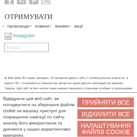
ОТРИМУВАТИ
промокоди
новини
знижки
акції
Instagram
Подписаться
на
нашу
рассылку:
© 2007-2024. Всі права захищено. Усі матеріали даного сайту є інтелектуальною власністю "3
Карата ТМ" і охороняються Законом про авторське право діючого законодавства держави
Україна. Цей сайт та його контент може використовуватися сторонніми особами та організаціями
тільки для некомерційних цілей. Будь-яке завантаження, копіювання, друк та інше використання
Відвідуючи цей веб-сайт, ви
матеріалів даного сайту для некомерційних цілей повинно супроводжуватись працюючим
ПРИЙНЯТИ ВСЕ
погоджуєтеся на зберігання файлів
посиланням або іншим зазначенням на джерело.
cookie на вашому пристрої для
ВІДХИЛИТИ ВСЕ
Ми обробляємо персональні дані (cookies, IP-адреса, місце розташування), щоб вам
покращення навігації по сайту,
було зручніше користуватися сайтом. Залишаючись на сайті, ви погоджуєтеся на
аналізу його використання та
НАЛАШТУВАННЯ
обробку персональних даних. Якщо ви не згодні, будь ласка, покиньте сайт і зв'яжіться з нами
допомоги у наших маркетингових
ФАЙЛІВ COOKIE
будь-яким зручним способом, ми допоможемо знайти рішення.
кампаніях.