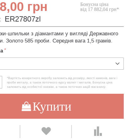
8,00 грн
Бонусна ціна
від 17 882,04 грн*
:
ER27807zl
жки-шпильки з діамантами у вигляді Державного
и. Золото 585 проби. Середня вага 1,5 грамів.
ла
*Вартість конкретного виробу залежить від розміру, якості каменів, ваги і
проби металу, а також поточного курсу валют і металів. Бонусна ціна
залежить від особистої знижки, а також поточних акцій магазину.
Купити