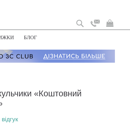
Мій
коши
ИЖКИ
БЛОГ
 кульчики «Коштовний
»
відгук