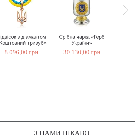
ідвісок з діамантом
Срібна чарка «Герб
Золоті 
Коштовний тризуб»
України»
рубіно
8 096,00 грн
30 130,00 грн
10 5
З НАМИ ЦІКАВО