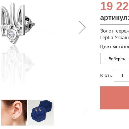
19 22
артикул
Золоті сере
Герба Україн
Цвет метал
К-сть