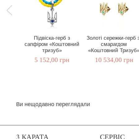
Підвіска-герб з
Золоті сережки-герб з
сапфіром «Коштовний
смарагдом
тризуб»
«Коштовний Тризуб
5 152,00 грн
10 534,00 грн
Ви нещодавно переглядали
3 КАРАТА
СЕРВІС