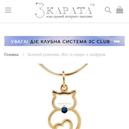
Пошук
М
к
Skip
to
Content
Головна
Золотий кулончик «Кіт та серце» з сапфіром