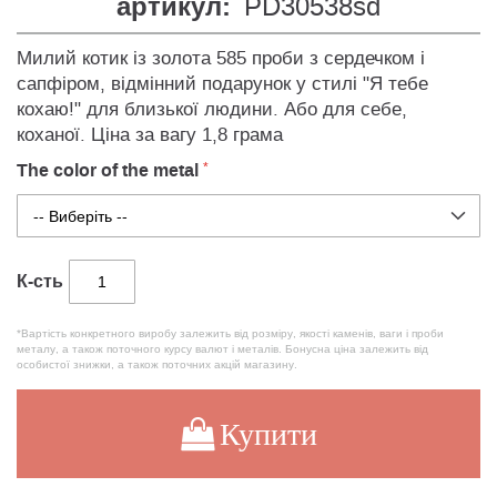
артикул:
PD30538sd
Милий котик із золота 585 проби з сердечком і
сапфіром, відмінний подарунок у стилі "Я тебе
кохаю!" для близької людини. Або для себе,
коханої. Ціна за вагу 1,8 грама
The color of the metal
К-сть
*Вартість конкретного виробу залежить від розміру, якості каменів, ваги і проби
металу, а також поточного курсу валют і металів. Бонусна ціна залежить від
особистої знижки, а також поточних акцій магазину.
Купити