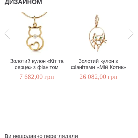
ДИЗАЙНОМ
Золотий кулон «Кіт та
Золотий кулон з
серце» з фіанітом
фіанітами «Мій Котик»
ц
7 682,00 грн
26 082,00 грн
Ви нещодавно переглядали