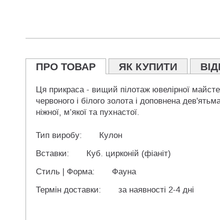
ПРО ТОВАР
ЯК КУПИТИ
ВІД
Ця прикраса - вищий пілотаж ювелірної майстер
червоного і білого золота і доповнена дев'ять
ніжної, м’якої та пухнастої.
Тип виробу:
Кулон
Вставки:
Куб. цирконій (фіаніт)
Стиль | Форма:
Фауна
Термін доставки:
за наявності 2-4 дні