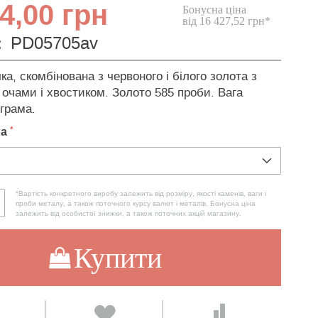
4,00 грн
Бонусна ціна
від 16 427,52 грн*
:
PD05705av
ка, скомбінована з червоного і білого золота з
 очами і хвостиком. Золото 585 проби. Вага
 грама.
ла
*Вартість конкретного виробу залежить від розміру, якості каменів, ваги і
проби металу, а також поточного курсу валют і металів. Бонусна ціна
залежить від особистої знижки, а також поточних акцій магазину.
Купити