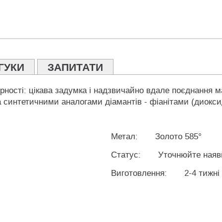
ГУКИ
ЗАПИТАТИ
ності: цікава задумка і надзвичайно вдале поєднання мат
ма синтетичними аналогами діамантів - фіанітами (диокси
Метал:
Золото 585°
Статус:
Уточнюйте наяв
Виготовлення:
2-4 тижні