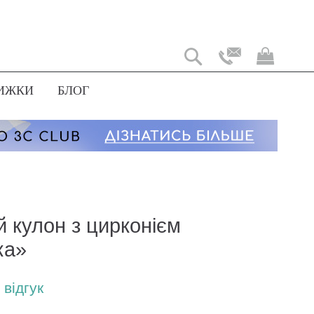
Мій
коши
ИЖКИ
БЛОГ
й кулон з цирконієм
ка»
відгук