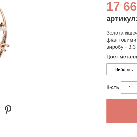
17 66
артикул
Золота кішеч
фіанітовими
виробу - 3,3
Цвет метал
К-сть