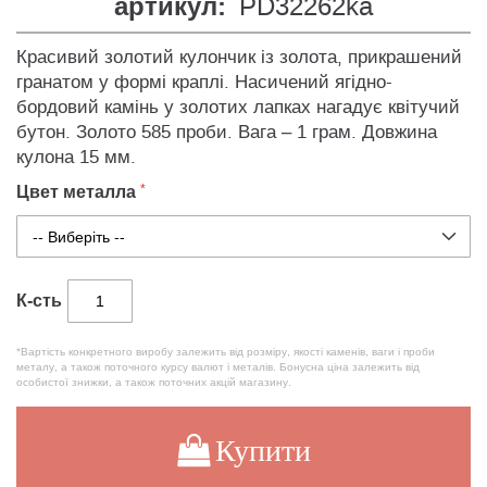
артикул:
PD32262ka
Красивий золотий кулончик із золота, прикрашений
гранатом у формі краплі. Насичений ягідно-
бордовий камінь у золотих лапках нагадує квітучий
бутон. Золото 585 проби. Вага – 1 грам. Довжина
кулона 15 мм.
Цвет металла
К-сть
*Вартість конкретного виробу залежить від розміру, якості каменів, ваги і проби
металу, а також поточного курсу валют і металів. Бонусна ціна залежить від
особистої знижки, а також поточних акцій магазину.
Купити