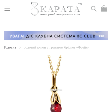
Пошук
М
к
Skip
to
Content
Головна
Золотий кулон з гранатом бріолет «Фрейя»