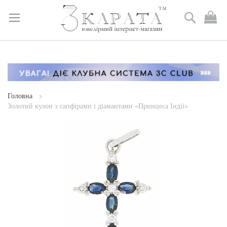
Пошук
М
к
Skip
to
Content
Головна
Золотий кулон з сапфірами і діамантами «Принцеса Індії»