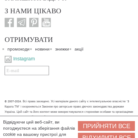
З НАМИ ЦІКАВО
ОТРИМУВАТИ
промокоди
новини
знижки
акції
Instagram
Подписаться
на
нашу
рассылку:
© 2007-2024. Всі права захищено. Усі матеріали даного сайту є інтелектуальною власністю "3
Карата ТМ" і охороняються Законом про авторське право діючого законодавства держави
Україна. Цей сайт та його контент може використовуватися сторонніми особами та організаціями
тільки для некомерційних цілей. Будь-яке завантаження, копіювання, друк та інше використання
Відвідуючи цей веб-сайт, ви
матеріалів даного сайту для некомерційних цілей повинно супроводжуватись працюючим
ПРИЙНЯТИ ВСЕ
погоджуєтеся на зберігання файлів
посиланням або іншим зазначенням на джерело.
cookie на вашому пристрої для
ВІДХИЛИТИ ВСЕ