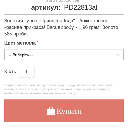
від 91 335,30 грн*
артикул:
PD22813al
Золотий кулон "Принцеса Індії" - божественно
красива прикраса! Вага виробу - 1,96 грам. Золото
585 проби.
Цвет металла
К-сть
*Вартість конкретного виробу залежить від розміру, якості каменів, ваги і проби
металу, а також поточного курсу валют і металів. Бонусна ціна залежить від
особистої знижки, а також поточних акцій магазину.
Купити