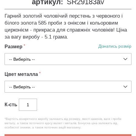
артикул:
SR29183av
Гарний золотий чоловічий перстень з червоного і
білого золота 585 проби з оніксом і кольоровим
цирконієм - прикраса для справжніх чоловіків! Ціна
за вагу виробу - 5.1 грама.
Размер
Дізнатись розмір
Цвет металла
К-сть
*Вартість конкретного виробу залежить від розміру, якості каменів, ваги і проби
металу, а також поточного курсу валют і металів. Бонусна ціна залежить від
особистої знижки, а також поточних акцій магазину.