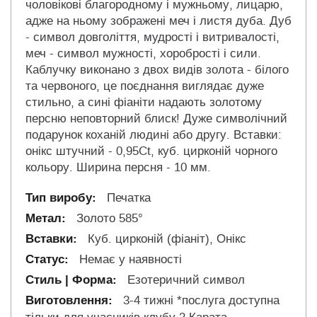
чоловікові благородному і мужньому, лицарю,
адже на ньому зображені меч і листя дуба. Дуб
- символ довголіття, мудрості і витривалості,
меч - символ мужності, хоробрості і сили.
Каблучку виконано з двох видів золота - білого
та червоного, це поєднання виглядає дуже
стильно, а сині фіаніти надають золотому
персню неповторний блиск! Дуже символічний
подарунок коханій людині або другу. Вставки:
онікс штучний - 0,95Ct, куб. цирконій чорного
кольору. Ширина персня - 10 мм.
Печатка
Золото 585°
Куб. цирконій (фіаніт), Онікс
Немає у наявності
Езотеричний символ
3-4 тижні *послуга доступна