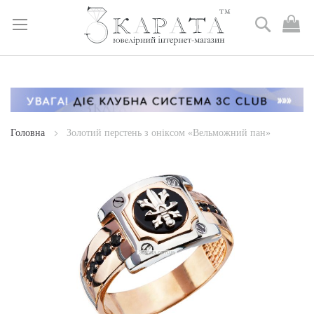
Пошук
М
к
Skip
to
Content
Головна
Золотий перстень з оніксом «Вельможний пан»