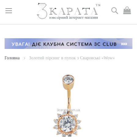
Пошук
М
к
Skip
to
Content
Головна
Золотий пірсинг в пупок з Сваровські «Wow»