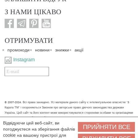
З НАМИ ЦІКАВО
ОТРИМУВАТИ
промокоди
новини
знижки
акції
Instagram
Подписаться
на
нашу
рассылку:
© 2007-2024. Всі права захищено. Усі матеріали даного сайту є інтелектуальною власністю "3
Карата ТМ" і охороняються Законом про авторське право діючого законодавства держави
Україна. Цей сайт та його контент може використовуватися сторонніми особами та організаціями
тільки для некомерційних цілей. Будь-яке завантаження, копіювання, друк та інше використання
Відвідуючи цей веб-сайт, ви
матеріалів даного сайту для некомерційних цілей повинно супроводжуватись працюючим
ПРИЙНЯТИ ВСЕ
погоджуєтеся на зберігання файлів
посиланням або іншим зазначенням на джерело.
cookie на вашому пристрої для