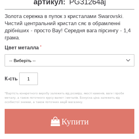
артикул:
PG31264aj
Золота сережка в пупок з кристалами Swarovski.
Чистий центральний кристал сяє в обрамленні
дрібніших - просто Вау! Середня вага пірсингу - 1,4
грама.
Цвет металла
К-сть
*Вартість конкретного виробу залежить від розміру, якості каменів, ваги і проби
металу, а також поточного курсу валют і металів. Бонусна ціна залежить від
особистої знижки, а також поточних акцій магазину.
Купити