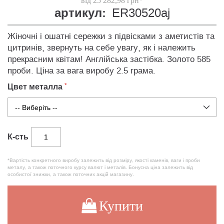
від 25 282,98 грн*
артикул:
ER30520aj
Жіночні і ошатні сережки з підвісками з аметистів та
цитринів, звернуть на себе увагу, як і належить
прекрасним квітам! Англійська застібка. Золото 585
проби. Ціна за вага виробу 2.5 грама.
Цвет металла
К-сть
*Вартість конкретного виробу залежить від розміру, якості каменів, ваги і проби
металу, а також поточного курсу валют і металів. Бонусна ціна залежить від
особистої знижки, а також поточних акцій магазину.
Купити