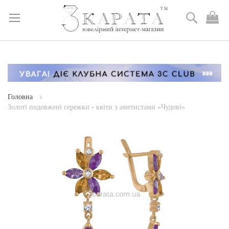
Пошук
М
к
Skip
to
Content
Головна
Золоті подовжені сережки - квіти з аметистами «Чудові»