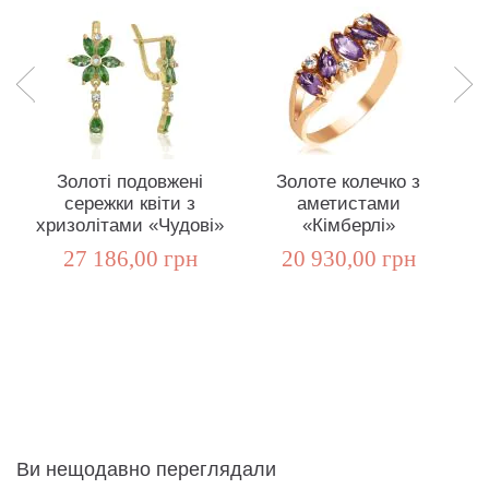
Золоті подовжені
Золоте колечко з
сережки квіти з
аметистами
хризолітами «Чудові»
«Кімберлі»
а
27 186,00 грн
20 930,00 грн
Ви нещодавно переглядали