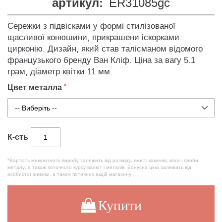
артикул:
ER31085gc
Сережки з підвісками у формі стилізованої
щасливої конюшини, прикрашени іскорками
цирконію. Дизайн, який став талісманом відомого
французького бренду Ван Кліф. Ціна за вагу 5.1
грам, діаметр квітки 11 мм.
Цвет металла
К-сть
*Вартість конкретного виробу залежить від розміру, якості каменів, ваги і проби
металу, а також поточного курсу валют і металів. Бонусна ціна залежить від
особистої знижки, а також поточних акцій магазину.
Купити