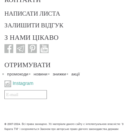
НАПИСАТИ ЛИСТА
ЗАЛИШИТИ ВІДГУК
З НАМИ ЦІКАВО
ОТРИМУВАТИ
промокоди
новини
знижки
акції
Instagram
Подписаться
на
нашу
рассылку:
© 2007-2024. Всі права захищено. Усі матеріали даного сайту є інтелектуальною власністю "3
Карата ТМ" і охороняються Законом про авторське право діючого законодавства держави