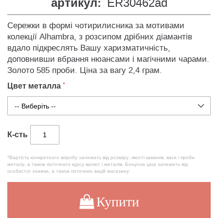
артикул:
ER30462ad
Сережки в формі чотирилисника за мотивами
колекції Alhambra, з розсипом дрібних діамантів
вдало підкреслять Вашу харизматичність,
доповнивши вбрання нюансами і магічними чарами.
Золото 585 проби. Ціна за вагу 2,4 грам.
Цвет металла
К-сть
*Вартість конкретного виробу залежить від розміру, якості каменів, ваги і проби
металу, а також поточного курсу валют і металів. Бонусна ціна залежить від
особистої знижки, а також поточних акцій магазину.
Купити