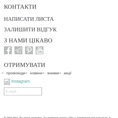
КОНТАКТИ
НАПИСАТИ ЛИСТА
ЗАЛИШИТИ ВІДГУК
З НАМИ ЦІКАВО
ОТРИМУВАТИ
промокоди
новини
знижки
акції
Instagram
Подписаться
на
нашу
рассылку:
© 2007-2024. Всі права захищено. Усі матеріали даного сайту є інтелектуальною власністю "3