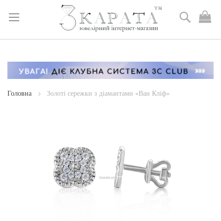
Пошук
М
к
Skip
to
Content
Головна
Золоті сережки з діамантами «Ван Кліф»