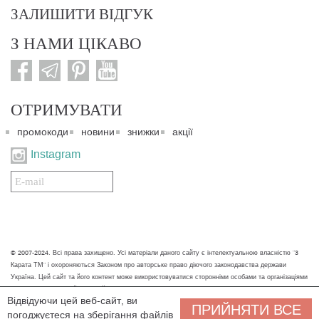
ЗАЛИШИТИ ВІДГУК
З НАМИ ЦІКАВО
ОТРИМУВАТИ
промокоди
новини
знижки
акції
Instagram
Подписаться
на
нашу
рассылку:
© 2007-2024. Всі права захищено. Усі матеріали даного сайту є інтелектуальною власністю "3
Карата ТМ" і охороняються Законом про авторське право діючого законодавства держави
Україна. Цей сайт та його контент може використовуватися сторонніми особами та організаціями
тільки для некомерційних цілей. Будь-яке завантаження, копіювання, друк та інше використання
Відвідуючи цей веб-сайт, ви
матеріалів даного сайту для некомерційних цілей повинно супроводжуватись працюючим
ПРИЙНЯТИ ВСЕ
погоджуєтеся на зберігання файлів
посиланням або іншим зазначенням на джерело.