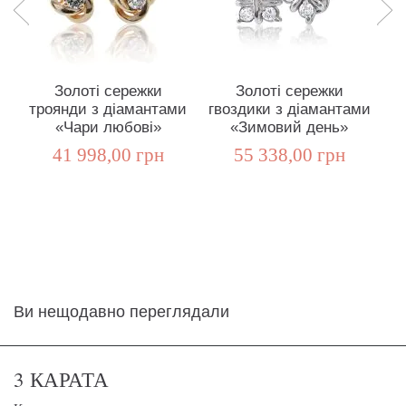
Золоті сережки
Золоті сережки
троянди з діамантами
гвоздики з діамантами
д
«Чари любові»
«Зимовий день»
41 998,00 грн
55 338,00 грн
Ви нещодавно переглядали
3 КАРАТА