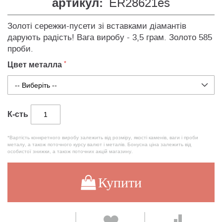
артикул:
ER28621es
Золоті сережки-пусети зі вставками діамантів
дарують радість! Вага виробу - 3,5 грам. Золото 585
проби.
Цвет металла
К-сть
*Вартість конкретного виробу залежить від розміру, якості каменів, ваги і проби
металу, а також поточного курсу валют і металів. Бонусна ціна залежить від
особистої знижки, а також поточних акцій магазину.
Купити