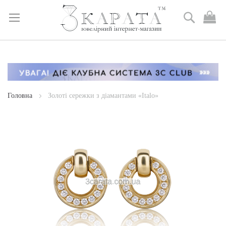
Пошук
М
к
Skip
to
Content
Головна
Золоті сережки з діамантами «Italo»