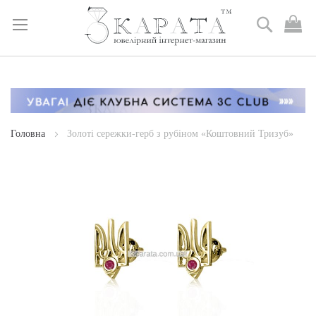
Пошук
М
к
Skip
to
Content
Головна
Золоті сережки-герб з рубіном «Коштовний Тризуб»