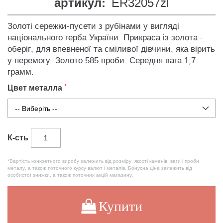
артикул:
ER32057zl
Золоті сережки-пусети з рубінами у вигляді
національного герба України. Прикраса із золота -
оберіг, для впевненої та сміливої дівчини, яка вірить
у перемогу. Золото 585 проби. Середня вага 1,7
грамм.
Цвет металла
К-сть
*Вартість конкретного виробу залежить від розміру, якості каменів, ваги і проби
металу, а також поточного курсу валют і металів. Бонусна ціна залежить від
особистої знижки, а також поточних акцій магазину.
Купити